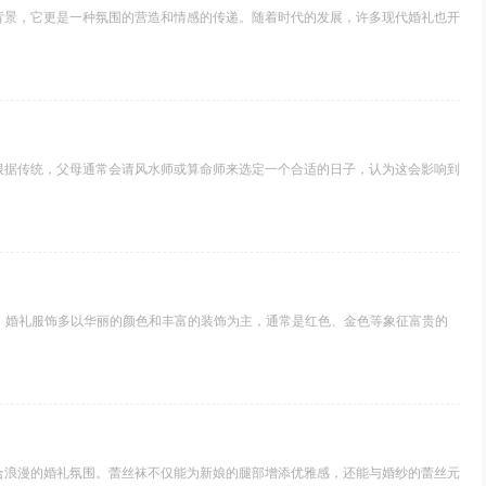
背景，它更是一种氛围的营造和情感的传递。随着时代的发展，许多现代婚礼也开
根据传统，父母通常会请风水师或算命师来选定一个合适的日子，认为这会影响到
，婚礼服饰多以华丽的颜色和丰富的装饰为主，通常是红色、金色等象征富贵的
合浪漫的婚礼氛围。蕾丝袜不仅能为新娘的腿部增添优雅感，还能与婚纱的蕾丝元