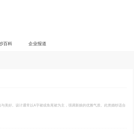
纱百科
企业报道
洁与美好。设计通常以A字裙或鱼尾裙为主，强调新娘的优雅气质。此类婚纱适合