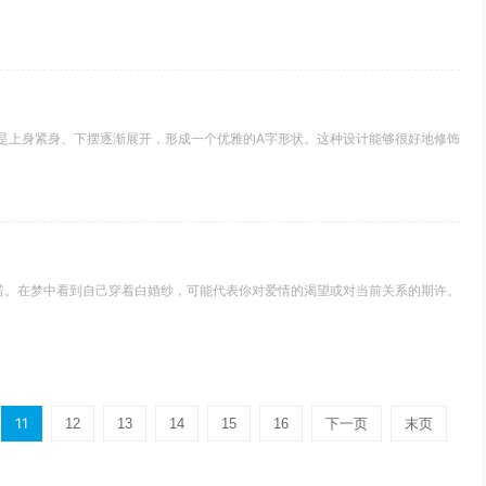
是上身紧身、下摆逐渐展开，形成一个优雅的A字形状。这种设计能够很好地修饰
诺。在梦中看到自己穿着白婚纱，可能代表你对爱情的渴望或对当前关系的期许。
11
12
13
14
15
16
下一页
末页