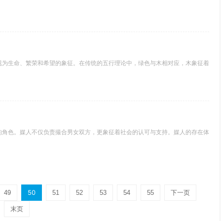
视为生命、繁荣和希望的象征。在传统的五行理论中，绿色与木相对应，木象征着
的角色。媒人不仅负责撮合男女双方，更象征着社会的认可与支持。媒人的存在体
50
49
51
52
53
54
55
下一页
末页