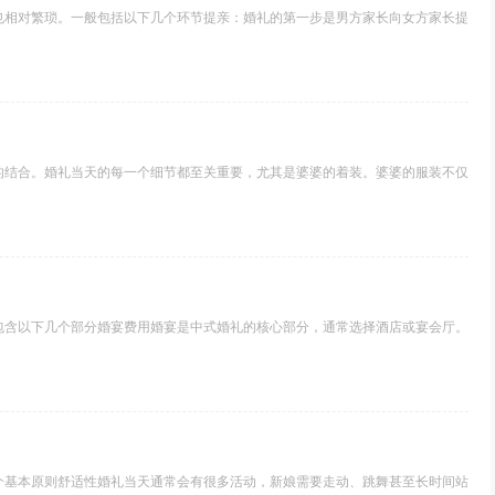
也相对繁琐。一般包括以下几个环节提亲：婚礼的第一步是男方家长向女方家长提
的结合。婚礼当天的每一个细节都至关重要，尤其是婆婆的着装。婆婆的服装不仅
包含以下几个部分婚宴费用婚宴是中式婚礼的核心部分，通常选择酒店或宴会厅。
个基本原则舒适性婚礼当天通常会有很多活动，新娘需要走动、跳舞甚至长时间站